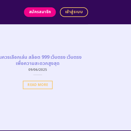
สมัครสมาชิก
เข้าสู่ระบบ
ณควรเลือกเล่น สล็อต 999 เว็บตรง เว็บตรง
เพื่อความสะดวกสูงสุด
09/06/2025
READ MORE