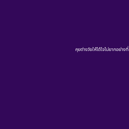
คุยต่างวัยให้ได้ใจไม่ยากอย่างท