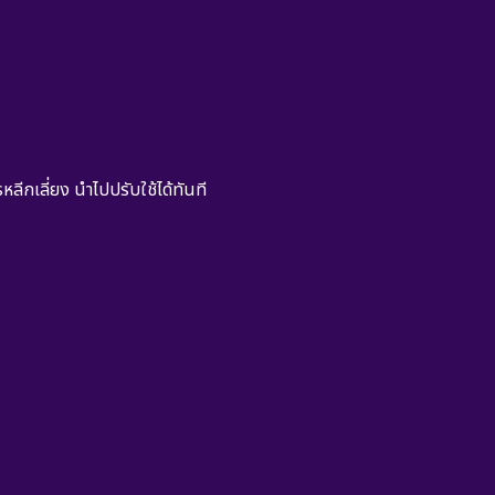
รหลีกเลี่ยง นำไปปรับใช้ได้ทันที