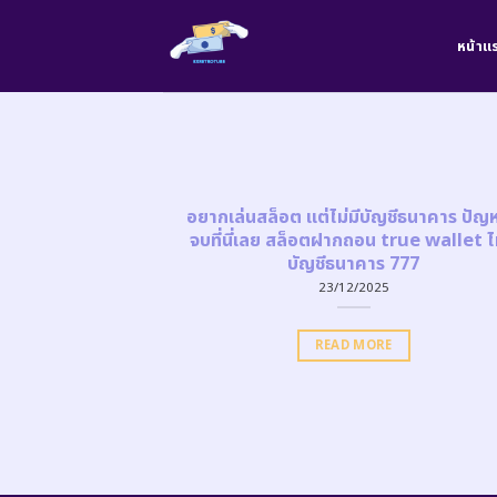
Skip
to
หน้าแ
content
อยากเล่นสล็อต แต่ไม่มีบัญชีธนาคาร ปัญหา
จบที่นี่เลย สล็อตฝากถอน true wallet ไม
บัญชีธนาคาร 777
23/12/2025
READ MORE